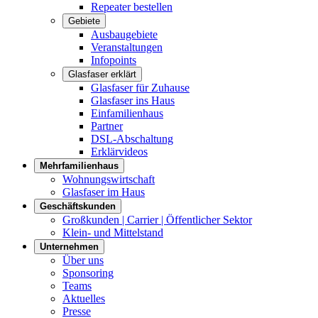
Repeater bestellen
Gebiete
Ausbaugebiete
Veranstaltungen
Infopoints
Glasfaser erklärt
Glasfaser für Zuhause
Glasfaser ins Haus
Einfamilienhaus
Partner
DSL-Abschaltung
Erklärvideos
Mehrfamilienhaus
Wohnungswirtschaft
Glasfaser im Haus
Geschäftskunden
Großkunden | Carrier | Öffentlicher Sektor
Klein- und Mittelstand
Unternehmen
Über uns
Sponsoring
Teams
Aktuelles
Presse